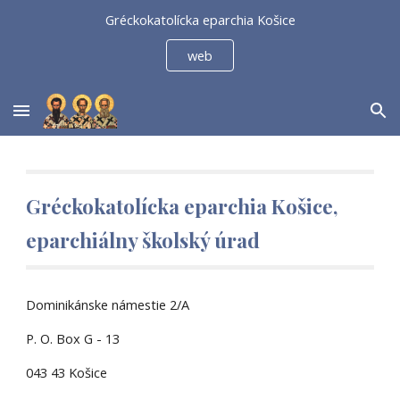
Gréckokatolícka eparchia Košice
Skip to main content
Skip to navigation
web
Gréckokatolícka eparchia Košice,
eparchiálny školský úrad
Dominikánske námestie 2/A
P. O. Box G - 13
043 43 Košice